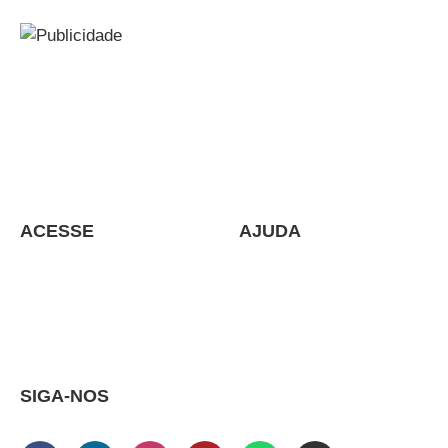
Soluções e Serviços para Grandes, Médias e Pequenas
Empresa
Assessoria, Consultoria, Auditoria, Cursos e
Treinamentos in company – Cursos online.
ACESSE
AJUDA
Política de Dados
Cursos e Treinamentos
Quem Somos
Contato
Blog
SIGA-NOS