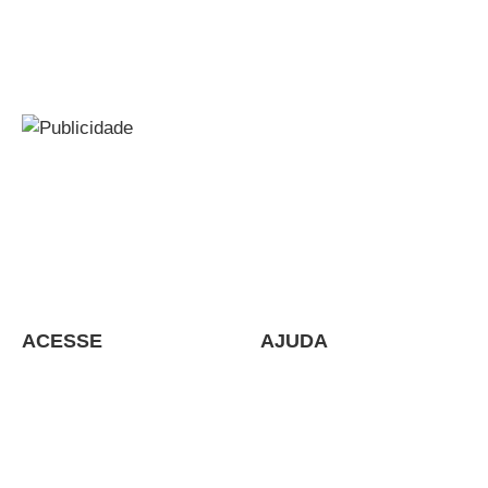
Soluções e Serviços para Grandes, Médias e Pequenas
Empresa
Assessoria, Consultoria, Auditoria, Cursos e
Treinamentos in company – Cursos online.
ACESSE
AJUDA
Política de Dados
Cursos e Treinamentos
Quem Somos
Contato
Blog