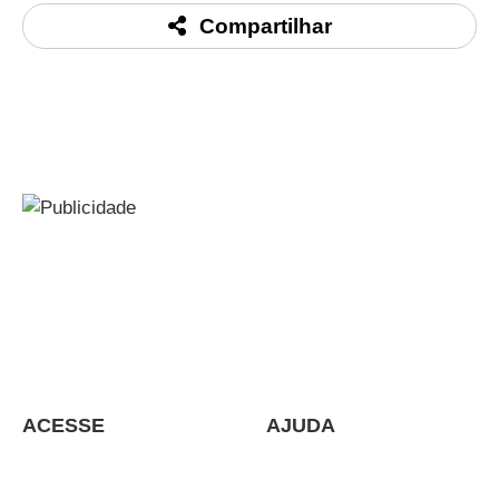
Compartilhar
Soluções e Serviços para Grandes, Médias e Pequenas
Empresa
Assessoria, Consultoria, Auditoria, Cursos e
Treinamentos in company – Cursos online.
ACESSE
AJUDA
Política de Dados
Cursos e Treinamentos